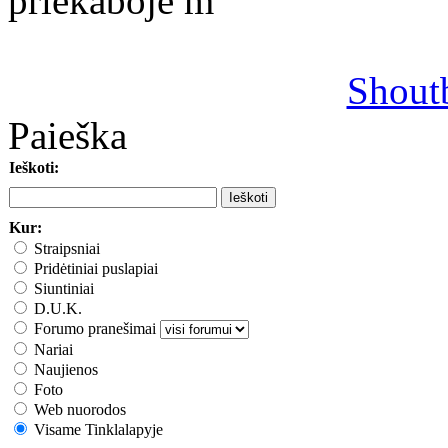
priekaboje m
Shout
Paieška
Ieškoti:
Kur:
Straipsniai
Pridėtiniai puslapiai
Siuntiniai
D.U.K.
Forumo pranešimai
Nariai
Naujienos
Foto
Web nuorodos
Visame Tinklalapyje