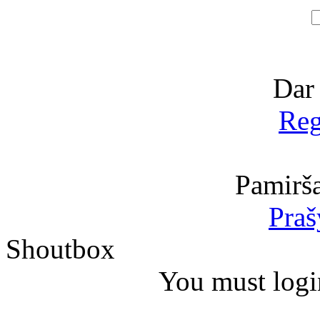
Dar
Reg
Pamirša
Praš
Shoutbox
You must logi