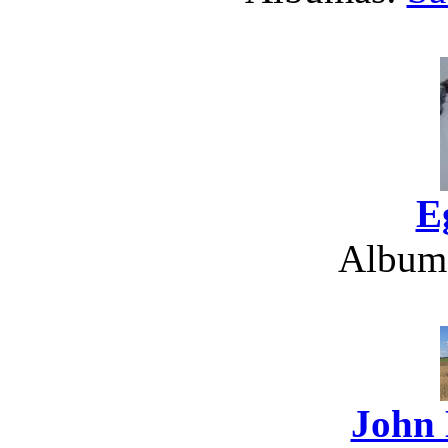
E
Album
John 