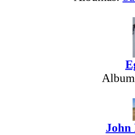
E
Album
John 