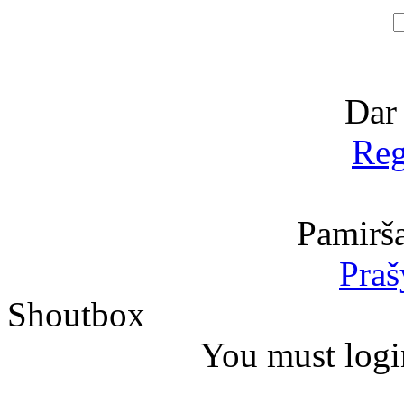
Dar
Reg
Pamirša
Praš
Shoutbox
You must logi