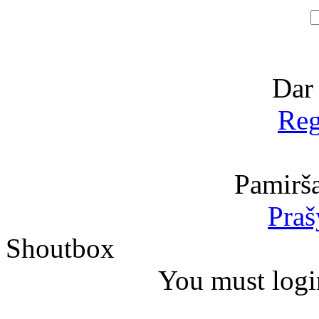
Dar
Reg
Pamirša
Praš
Shoutbox
You must logi