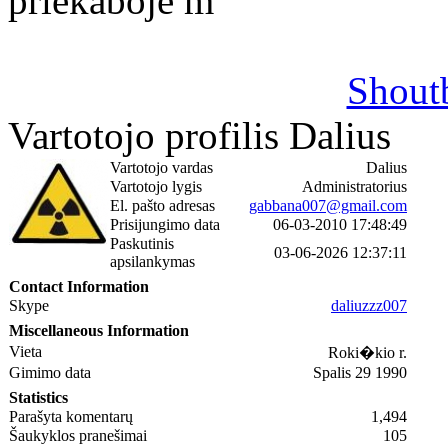
priekaboje m
Shout
Vartotojo profilis Dalius
Vartotojo vardas
Dalius
Vartotojo lygis
Administratorius
El. pašto adresas
gabbana007@gmail.com
Prisijungimo data
06-03-2010 17:48:49
Paskutinis
03-06-2026 12:37:11
apsilankymas
Contact Information
Skype
daliuzzz007
Miscellaneous Information
Vieta
Roki�kio r.
Gimimo data
Spalis 29 1990
Statistics
Parašyta komentarų
1,494
Šaukyklos pranešimai
105