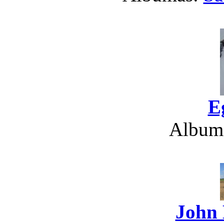
E
Album
John 