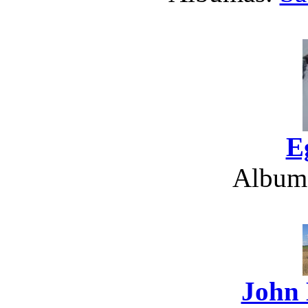
E
Album
John 