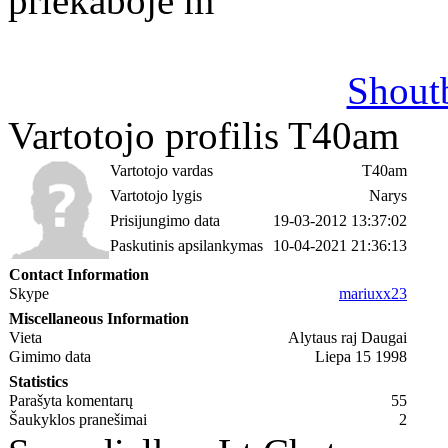
priekaboje m
Shout
Vartotojo profilis T40am
Vartotojo vardas
T40am
Vartotojo lygis
Narys
Prisijungimo data
19-03-2012 13:37:02
Paskutinis apsilankymas
10-04-2021 21:36:13
Contact Information
Skype
mariuxx23
Miscellaneous Information
Vieta
Alytaus raj Daugai
Gimimo data
Liepa 15 1998
Statistics
Parašyta komentarų
55
Šaukyklos pranešimai
2