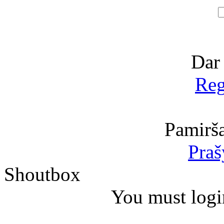
Dar
Reg
Pamirša
Praš
Shoutbox
You must logi