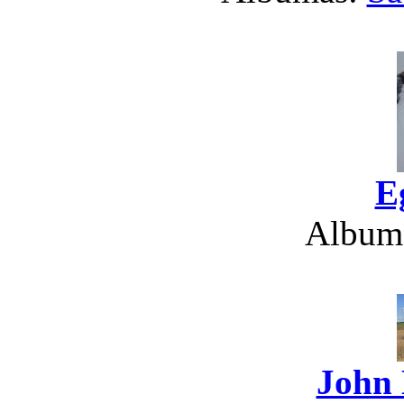
E
Album
John 