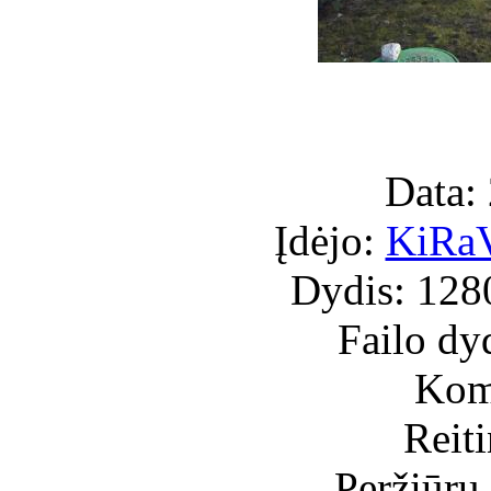
Data:
Įdėjo:
KiRa
Dydis: 128
Failo dy
Kome
Reit
Peržiūrų