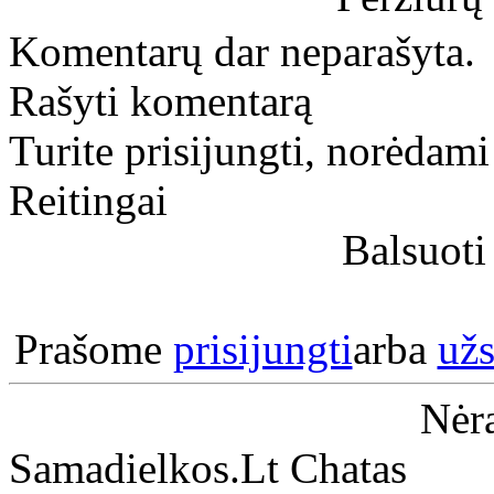
Komentarų dar neparašyta.
Rašyti komentarą
Turite prisijungti, norėdam
Reitingai
Balsuoti 
Prašome
prisijungti
arba
užs
Nėra
Samadielkos.Lt Chatas