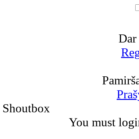
Dar
Reg
Pamirša
Praš
Shoutbox
You must logi