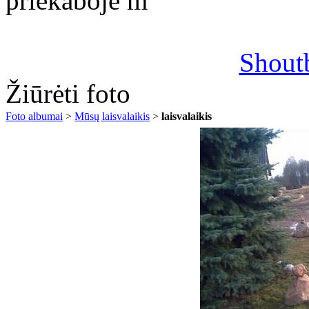
priekaboje m
Shout
Žiūrėti foto
Foto albumai
>
Mūsų laisvalaikis
>
laisvalaikis