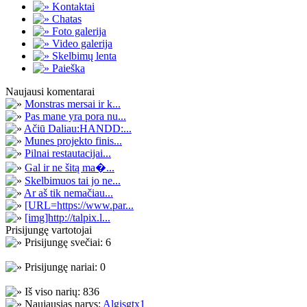
Kontaktai
Chatas
Foto galerija
Video galerija
Skelbimų lenta
Paieška
Naujausi komentarai
Monstras mersai ir k...
Pas mane yra pora nu...
Ačiū Daliau:HANDD:...
Munes projekto finis...
Pilnai restautacijai...
Gal ir ne šitą ma�...
Skelbimuos tai jo ne...
Ar aš tik nemačiau...
[URL=https://www.par...
[img]http://talpix.l...
Prisijungę vartotojai
Prisijungę svečiai: 6
Prisijungę nariai: 0
Iš viso narių: 836
Naujausias narys:
Algisgtx1