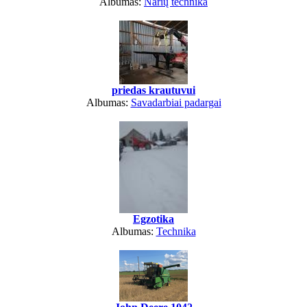
Albumas:
Narių technika
priedas krautuvui
Albumas:
Savadarbiai padargai
Egzotika
Albumas:
Technika