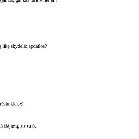
jamos, gal kas turit schema ?
 likę skydelio apdailos?
rėsiu kiek €
 išėjimų, šis su 8.