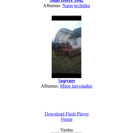
John Deere 1042
Albumas:
Narių technika
Supynes
Albumas:
Mūsų laisvalaikis
Download Flash Player
Venue
Vardas