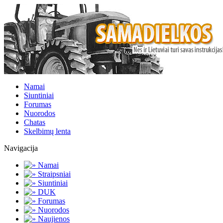
Namai
Siuntiniai
Forumas
Nuorodos
Chatas
Skelbimų lenta
Navigacija
Namai
Straipsniai
Siuntiniai
DUK
Forumas
Nuorodos
Naujienos