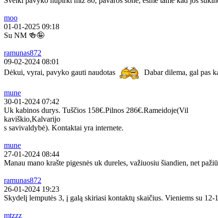
Sveiki pavyko nupirkt mtz 80, pavaros sone, esme tame kad jos sukine
moo
01-01-2025 09:18
Su NM 🍻🤪
ramunas872
09-02-2024 08:01
Dėkui, vyrai, pavyko gauti naudotas
Dabar dilema, gal pas ką
mune
30-01-2024 07:42
Uk kabinos durys. Tuščios 158€.Pilnos 286€.Rameidoje(Vil
kaviškio,Kalvarijo
s savivaldybė). Kontaktai yra internete.
mune
27-01-2024 08:44
Manau mano krašte pigesnės uk dureles, važiuosiu šiandien, net pažiū
ramunas872
26-01-2024 19:23
Skydelį lemputės 3, į galą skiriasi kontaktų skaičius. Vieniems su 12-13
mtzzz