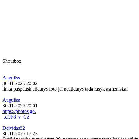
Shoutbox
Auguliss
30-11-2025 20:02
linka paspausk atidarys foto jai neatidarys tada rasyk asmeniskai
Auguliss
30-11-2025 20:01
https://photos.go.
..cIJF8_v_CZ
Deividas82
30-11-2025 17:23