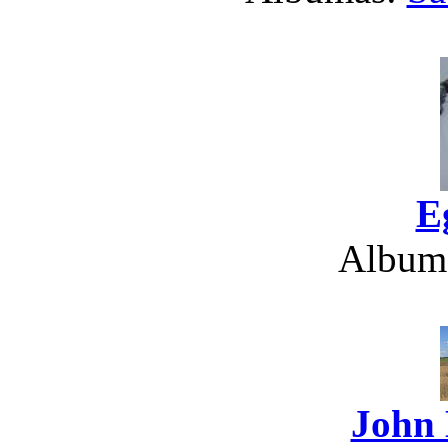
E
Album
John 