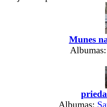
Munes na
Albumas
prieda
Albumas:
Sa