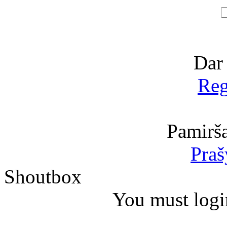
Dar
Reg
Pamirša
Praš
Shoutbox
You must logi